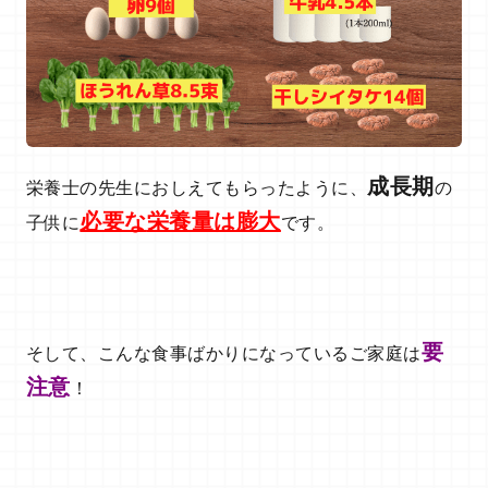
成長期
栄養士の先生におしえてもらったように、
の
必要な
栄養量は膨大
子供に
です。
要
そして、こんな食事ばかりになっているご家庭は
注意
！