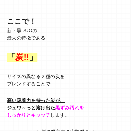
ここで！
新・黒DUOの
最大の特徴である
「
炭!!
」
サイズの異なる２種の炭を
ブレンドすることで
高い吸着力を持った炭が、
ジュワ～っと溶け出た
黒ずみ汚れを
しっかりとキャッチ
します。