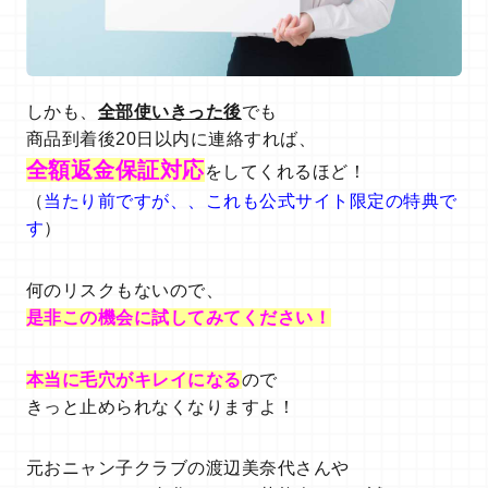
しかも、
全部使いきった後
でも
商品到着後20日以内に連絡すれば、
全額返金保証対応
をしてくれるほど！
（
当たり前ですが、、これも公式サイト限定の特典で
す
）
何のリスクもないので、
是非この機会に
試してみてください！
本当に毛穴がキレイになる
ので
きっと止められなくなりますよ！
元おニャン子クラブの渡辺美奈代さんや