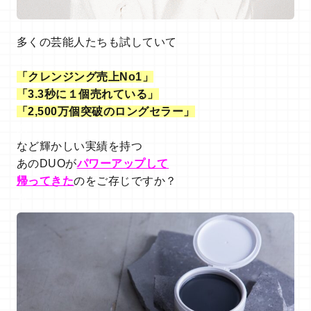
多くの芸能人たちも試していて
あ
「クレンジング売上No1」
「3.3秒に１個売れている」
「2,500万個突破のロングセラー」
あ
など輝かしい実績を持つ
あのDUOが
パワーアップして
帰ってきた
のをご存じですか？
あ