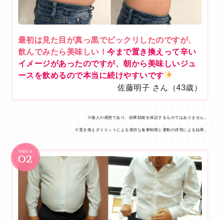
最初は見た目が真っ黒でビックリしたのですが、
飲んでみたら美味しい！
今まで置き換えって辛い
イメージがあったのですが、朝から美味しいジュ
ースを飲めるので本当に続けやすいです
佐藤明子 さん（43歳）
※個人の感想であり、効果効能を保証するものではありません。
※置き換えダイエットによる適切な食事制限と運動の併用による結果。
02
voice