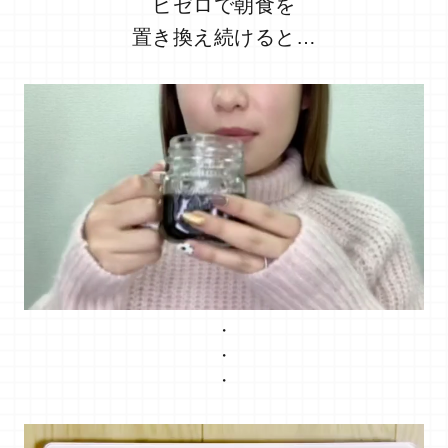
ビゼロで朝食を
置き換え続けると…
・
・
・