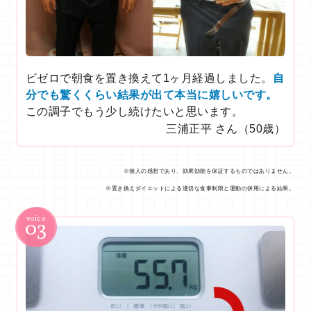
ビゼロで朝食を置き換えて1ヶ月経過しました。
自
分でも驚くくらい結果が出て本当に嬉しいです。
この調子でもう少し続けたいと思います。
三浦正平 さん（50歳）
※個人の感想であり、効果効能を保証するものではありません。
※置き換えダイエットによる適切な食事制限と運動の併用による結果。
03
voice